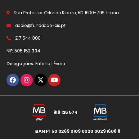
Rua Professor Orlando Ribeiro, 5D
1600-796 Lisboa
apoio@fundacao-ais.pt
217 544 000
NIF:
505 152 304
Delegações:
Fátima | Évora
918 125 574
IBAN PT50 0269 0109 0020 0029 1608 8