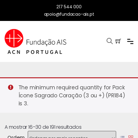
217 544 000
apoio@fundacao-ais.pt
The minimum required quantity for Pack
Ícone Sagrado Coração (3 ou +) (PR184)
is 3.
A mostrar 16–30 de 191 resultados
Ordem