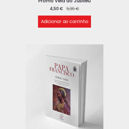
Promo Vela do Jubileu
4,50
€
5,90
€
Adicionar ao carrinho