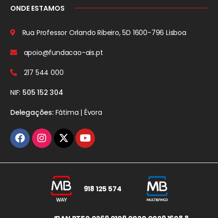
ONDE ESTAMOS
Rua Professor Orlando Ribeiro, 5D
1600-796 Lisboa
apoio@fundacao-ais.pt
217 544 000
NIF:
505 152 304
Delegações:
Fátima | Évora
918 125 574