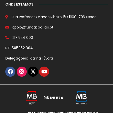
ONDE ESTAMOS
Rua Professor Orlando Ribeiro, 5D
1600-796 Lisboa
apoio@fundacao-ais.pt
217 544 000
NIF:
505 152 304
Delegações:
Fátima | Évora
918 125 574