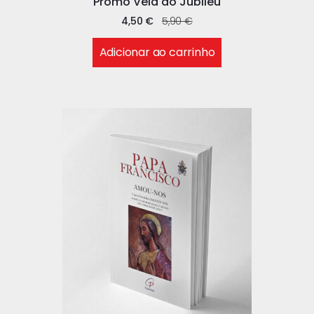
Promo Vela do Jubileu
4,50
€
5,90
€
Adicionar ao carrinho