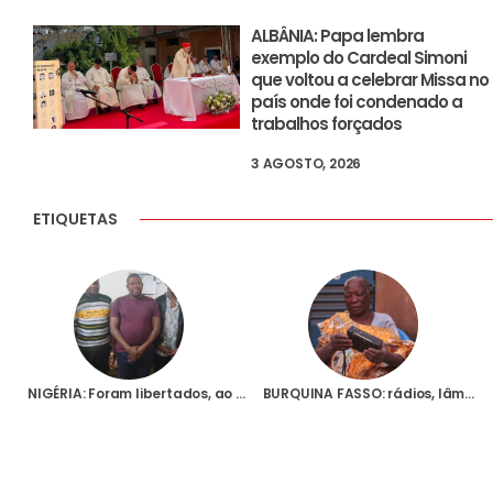
ALBÂNIA: Papa lembra
exemplo do Cardeal Simoni
que voltou a celebrar Missa no
país onde foi condenado a
trabalhos forçados
3 AGOSTO, 2026
ETIQUETAS
NIGÉRIA: Foram libertados, ao fim de 48 horas, os três seminaristas raptados na Diocese de Kafanchan
BURQUINA FASSO: rádios, lâmpadas solares e dispositivos de memória com lições gravadas para 800 famílias de refugiados