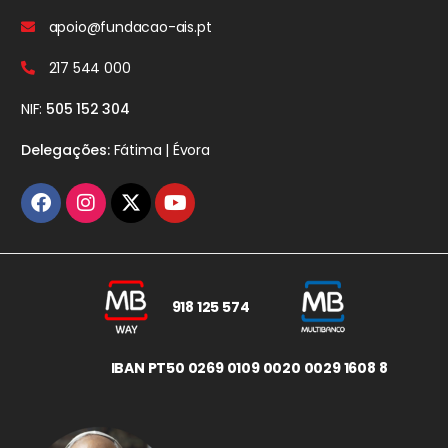
apoio@fundacao-ais.pt
217 544 000
NIF:
505 152 304
Delegações:
Fátima | Évora
918 125 574
IBAN PT50 0269 0109 0020 0029 1608 8