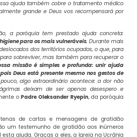
ossa ajuda também cobre o tratamento médico
realmente grande e Deus vos recompensará por
ão, a paróquia tem prestado ajuda concreta:
higiene para os mais vulneráveis
. Durante mais
eslocados dos territórios ocupados, o que, para
o para sobreviver, mas também para recuperar o
ossa missão é simples e profunda: unir ajuda
pois Deus está presente mesmo nos gestos de
 pouco, algo extraordinário acontece: a dor não
lágrimas deixam de ser apenas desespero e
lmente o
Padre Oleksander Ryepin
, da paróquia
tenas de cartas e mensagens de gratidão
 São um testemunho de gratidão aos inúmeros
 esta ajuda. Graças a eles, a Igreja na Ucrânia