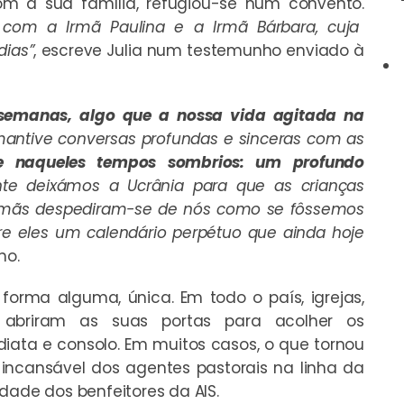
 com a sua família, refugiou-se num convento.
com a Irmã Paulina e a Irmã Bárbara, cuja
dias”
, escreve Julia num testemunho enviado à
semanas, algo que a nossa vida agitada na
mantive conversas profundas e sinceras com as
te naqueles tempos sombrios: um profundo
nte deixámos a Ucrânia para que as crianças
 irmãs despediram-se de nós como se fôssemos
re eles um calendário perpétuo que ainda hoje
ho.
forma alguma, única. Em todo o país, igrejas,
s abriram as suas portas para acolher os
iata e consolo. Em muitos casos, o que tornou
 incansável dos agentes pastorais na linha da
dade dos benfeitores da AIS.