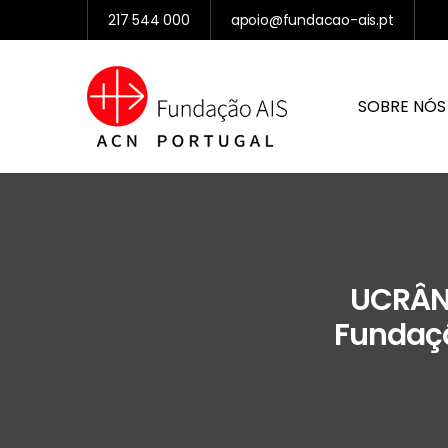
217 544 000
apoio@fundacao-ais.pt
SOBRE NÓS
UCRÂNI
Fundaçã