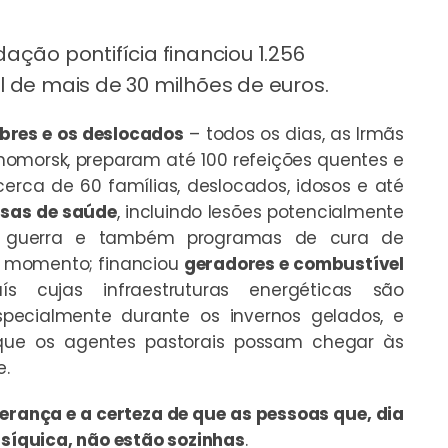
ação pontifícia financiou 1.256
l de mais de 30 milhões de euros.
bres e os deslocados
– todos os dias, as Irmãs
nomorsk, preparam até 100 refeições quentes e
erca de 60 famílias, deslocados, idosos e até
sas de saúde
, incluindo lesões potencialmente
la guerra e também programas de cura de
e momento; financiou
geradores e combustível
s cujas infraestruturas energéticas são
pecialmente durante os invernos gelados, e
ue os agentes pastorais possam chegar às
e.
rança e a certeza de que as pessoas que, dia
psíquica, não estão sozinhas
.