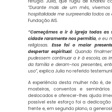
refúgio. Julia, que fugiu de Kharkiv
“Durante mais de um mês, vivemos 
hospitalidade me surpreendia todos os 
Fundação AIS.
“Começámos a ir à igreja todas as 
cidade raramente nos permitia
, e eu 
religiosas.
Esse foi o maior presen
despertar espiritual
. Quando finalme
pudessem continuar a ir à escola, as
da família e deram-nos presentes, ent
uso”
, explica Julia no referido testemun
A experiência desta mulher não é, de 
mosteiros, conventos e seminário
deslocados e oferecer-lhes ajuda imed
possível este esforço foi a dedicação
frente e, em segundo plano, a generosi