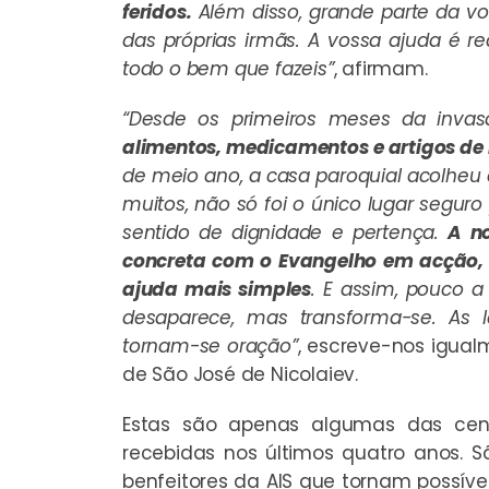
feridos.
Além disso, grande parte da v
das próprias irmãs. A vossa ajuda é 
todo o bem que fazeis”
, afirmam.
“Desde os primeiros meses da invas
alimentos, medicamentos e artigos de 
de meio ano, a casa paroquial acolheu d
muitos, não só foi o único lugar segur
sentido de dignidade e pertença.
A n
concreta com o Evangelho em acção, 
ajuda mais simples
. E assim, pouco a
desaparece, mas transforma-se. As 
tornam-se oração”
, escreve-nos igua
de São José de Nicolaiev.
Estas são apenas algumas das cen
recebidas nos últimos quatro anos.
benfeitores da AIS que tornam possível