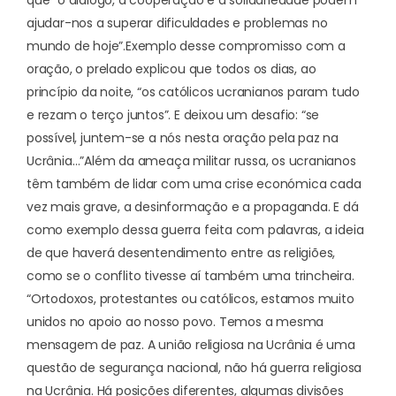
que “o diálogo, a cooperação e a solidariedade podem
ajudar-nos a superar dificuldades e problemas no
mundo de hoje”.
Exemplo desse compromisso com a
oração, o prelado explicou que todos os dias, ao
princípio da noite, “os católicos ucranianos param tudo
e rezam o terço juntos”. E deixou um desafio: “se
possível, juntem-se a nós nesta oração pela paz na
Ucrânia…”
Além da ameaça militar russa, os ucranianos
têm também de lidar com uma crise económica cada
vez mais grave, a desinformação e a propaganda. E dá
como exemplo dessa guerra feita com palavras, a ideia
de que haverá desentendimento entre as religiões,
como se o conflito tivesse aí também uma trincheira.
“Ortodoxos, protestantes ou católicos, estamos muito
unidos no apoio ao nosso povo. Temos a mesma
mensagem de paz. A união religiosa na Ucrânia é uma
questão de segurança nacional, não há guerra religiosa
na Ucrânia. Há posições diferentes, algumas divisões