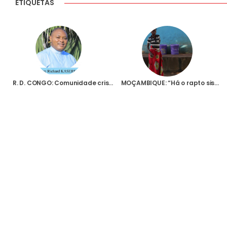
ETIQUETAS
R. D. CONGO: Comunidade cristã chora a morte do Padre Richard Masivi, assassinado após a celebração de uma Missa
MOÇAMBIQUE: “Há o rapto sistemático de pessoas, mulheres e crianças”, denuncia religiosa em Cabo Delgado