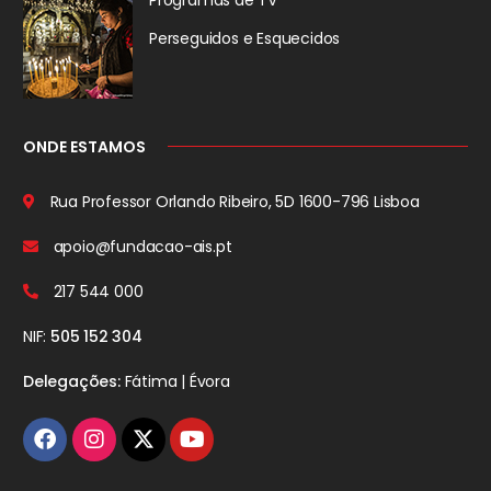
Programas de TV
Perseguidos
e Esquecidos
ONDE ESTAMOS
Rua Professor Orlando Ribeiro, 5D
1600-796 Lisboa
apoio@fundacao-ais.pt
217 544 000
NIF:
505 152 304
Delegações:
Fátima | Évora