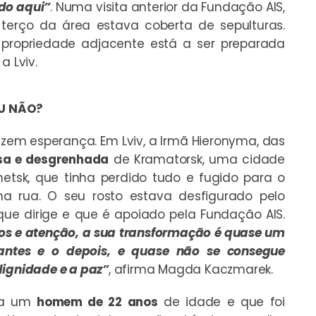
ado aqui”
. Numa visita anterior da Fundação AIS,
rço da área estava coberta de sepulturas.
propriedade adjacente está a ser preparada
a Lviv.
OU NÃO?
razem esperança. Em Lviv, a Irmã Hieronyma, das
sa e desgrenhada
de Kramatorsk, uma cidade
netsk, que tinha perdido tudo e fugido para o
na rua. O seu rosto estava desfigurado pelo
 que dirige e que é apoiado pela Fundação AIS.
os e atenção, a sua transformação é quase um
antes e o depois, e quase não se consegue
dignidade e a paz”
, afirma Magda Kaczmarek.
o a um
homem de 22 anos
de idade e que foi