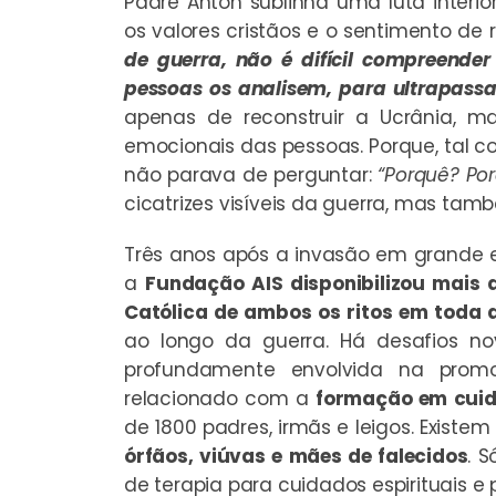
Padre Anton sublinha uma luta interi
os valores cristãos e o sentimento de
de guerra, não é difícil compreende
pessoas os analisem, para ultrapass
apenas de reconstruir a Ucrânia, m
emocionais das pessoas. Porque, tal c
não parava de perguntar:
“Porquê? Po
cicatrizes visíveis da guerra, mas tam
Três anos após a invasão em grande e
a
Fundação AIS disponibilizou mais d
Católica de ambos os ritos em toda 
ao longo da guerra. Há desafios nov
profundamente envolvida na prom
relacionado com a
formação em cui
de 1800 padres, irmãs e leigos. Exis
órfãos, viúvas e mães de falecidos
. 
de terapia para cuidados espirituais e 