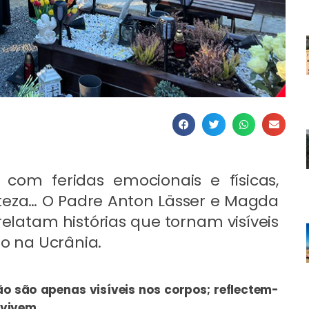
 com feridas emocionais e físicas,
rteza… O Padre Anton Lässer e Magda
elatam histórias que tornam visíveis
to na Ucrânia.
ão são apenas visíveis nos corpos; reflectem-
 vivem.