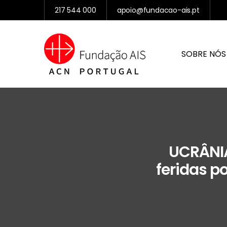
217 544 000
apoio@fundacao-ais.pt
SOBRE NÓS
UCRÂNIA
feridas po