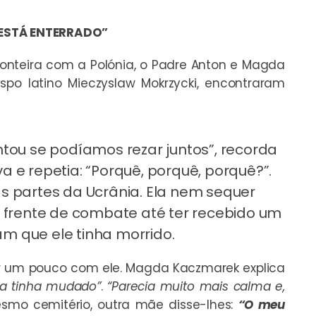
 ESTÁ ENTERRADO”
 fronteira com a Polónia, o Padre Anton e Magda
po latino Mieczyslaw Mokrzycki, encontraram
ntou se podíamos rezar juntos”, recorda
a e repetia: “Porquê, porquê, porquê?”.
as partes da Ucrânia. Ela nem sequer
a frente de combate até ter recebido um
m que ele tinha morrido.
r um pouco com ele. Magda Kaczmarek explica
la tinha mudado”
.
“Parecia muito mais calma e,
mo cemitério, outra mãe disse-lhes:
“O meu