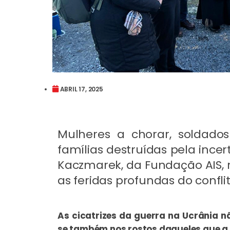
ABRIL 17, 2025
Mulheres a chorar, soldados
famílias destruídas pela ince
Kaczmarek, da Fundação AIS, r
as feridas profundas do confli
As cicatrizes da guerra na Ucrânia n
se também nos rostos daqueles que a