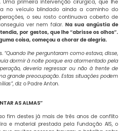
Uma primeira intervenção cirúrgica, que lhe
da no veículo blindado ainda a caminho do
perações, o seu rosto continuava coberto de
conseguia ver nem falar.
Na sua angústia de
tendia, por gestos, que lhe “abrisse os olhos”.
guma coisa, começou a chorar de alegria.
s.
“Quando lhe perguntaram como estava, disse,
uia dormir à noite porque era atormentado pela
peração, deveria regressar ou não à frente de
 uma grande preocupação. Estas situações podem
ílias”
, diz o Padre Anton.
ENTAR AS ALMAS”
o fim destes já mais de três anos de conflito
ra e material prestada pela Fundação AIS, o