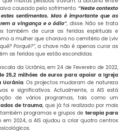
or que muitas pessoas travam: a batalha entre
 raiva causado pelo sofrimento.
“Neste contexto
r estes sentimentos. Mas é importante que as
arem a vingança e o ódio”
, disse. Não se trata
as também de curar as feridas espirituais e
omo a mulher que chorava no cemitério de Lviv
rquê? Porquê?”
, a chave não é apenas curar as
bém as feridas que estão escondidas.
scala da Ucrânia, em 24 de Fevereiro de 2022,
e 25,2 milhões de euros para apoiar a Igreja
a Ucrânia
. Os projectos mudaram de natureza
os e significativos. Actualmente, a AIS está
oção de vários programas, tais como um
dados de trauma
, que já foi realizado por mais
tem também programas e grupos de
terapia para
Só em 2024, a AIS ajudou a criar quatro centros
psicológicos.