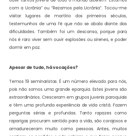
ouvir tantos jovens de todo o mundo dizerem “Estamos
com a Ucrânia” ou “Rezamos pela Ucrânia”. Tocou-me
visitar lugares de martírio dos primeiros séculos,
testemunhos de uma fé que não se abala diante das
dificuldades. Também foi um descanso, porque para
nós é raro viver sem ouvir explosões ou sirenes, e poder
dormir em paz.
Apesar de tudo, há vocações?
Temos 19 seminaristas. É um número elevado para nós,
pois não somos uma grande eparquia. Estes jovens são
extraordinários. Cresceram em grupos juvenis paroquiais
e têm uma profunda experiência de vida cristã. Fazem
perguntas sérias e profundas. Tanto rapazes como
raparigas procuram sentido para a vida, são corajosos e
amadureceram muito como pessoas. Antes, muitos