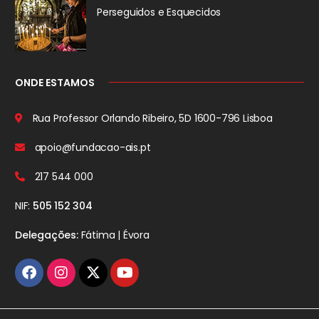
Perseguidos
e Esquecidos
ONDE ESTAMOS
Rua Professor Orlando Ribeiro, 5D
1600-796 Lisboa
apoio@fundacao-ais.pt
217 544 000
NIF:
505 152 304
Delegações:
Fátima | Évora