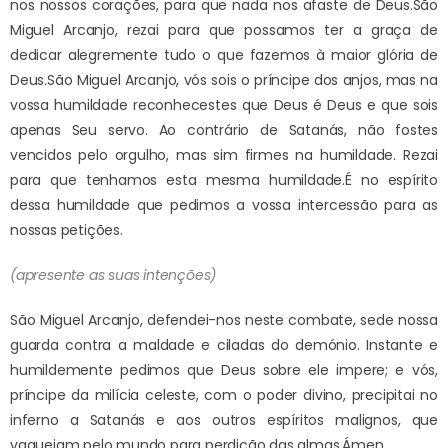
nos nossos corações, para que nada nos afaste de Deus.
São
Miguel Arcanjo, rezai para que possamos ter a graça de
dedicar alegremente tudo o que fazemos à maior glória de
Deus.
São Miguel Arcanjo, vós sois o príncipe dos anjos, mas na
vossa humildade reconhecestes que Deus é Deus e que sois
apenas Seu servo. Ao contrário de Satanás, não fostes
vencidos pelo orgulho, mas sim firmes na humildade. Rezai
para que tenhamos esta mesma humildade.
É no espírito
dessa humildade que pedimos a vossa intercessão para as
nossas petições.
(apresente as suas intenções)
São Miguel Arcanjo, defendei-nos neste combate, sede nossa
guarda contra a maldade e ciladas do demónio. Instante e
humildemente pedimos que Deus sobre ele impere; e vós,
príncipe da milícia celeste, com o poder divino, precipitai no
inferno a Satanás e aos outros espíritos malignos, que
vagueiam pelo mundo para perdição das almas.
Ámen.