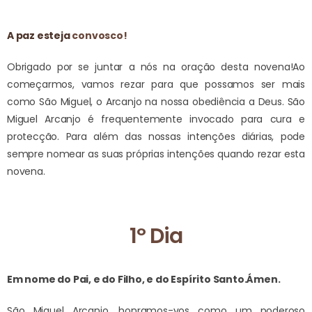
A paz esteja
convosco!
Obrigado por se juntar a nós na oração desta novena!
Ao
começarmos, vamos rezar para que possamos ser mais
como São Miguel, o Arcanjo na nossa obediência a Deus. São
Miguel Arcanjo é frequentemente invocado para cura e
protecção. Para além das nossas intenções diárias, pode
sempre nomear as suas próprias intenções quando rezar esta
novena.
1º Dia
Em nome do Pai, e do Filho, e do Espírito Santo.
Ámen.
São Miguel Arcanjo, honramos-vos como um poderoso