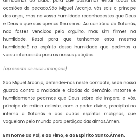
armadilhas do diabo, para que possamos evitar todas as
ocasiões de pecado.
São Miguel Arcanjo, vós sois o príncipe
dos anjos, mas na vossa humildade reconhecestes que Deus
é Deus e que sois apenas Seu servo. Ao contrário de Satanás,
não fostes vencidos pelo orgulho, mas sim firmes na
humildade. Rezai para que tenhamos esta mesma
humildade.
É no espírito dessa humildade que pedimos a
vossa intercessão para as nossas petições.
(apresente as suas intenções)
São Miguel Arcanjo, defendei-nos neste combate, sede nossa
guarda contra a maldade e ciladas do demónio. Instante e
humildemente pedimos que Deus sobre ele impere; e vós,
príncipe da milícia celeste, com o poder divino, precipitai no
inferno a Satanás e aos outros espíritos malignos, que
vagueiam pelo mundo para perdição das almas.
Ámen.
Em nome do Pai, e do Filho, e do Espírito Santo.
Ámen.