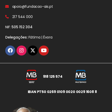
apoio@fundacao-ais.pt
217 544 000
NIF:
505 152 304
Delegações:
Fátima | Évora
918 125 574
IBAN PT50 0269 0109 0020 0029 1608 8