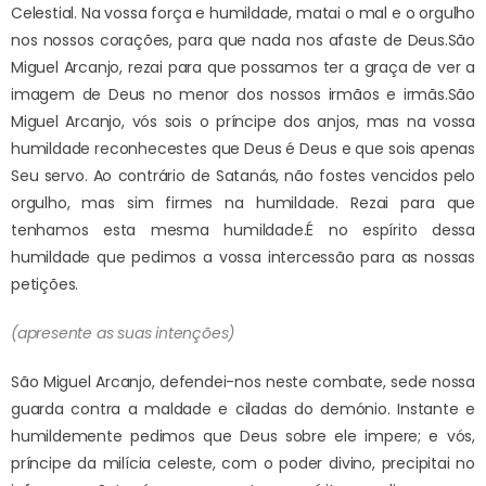
Celestial. Na vossa força e humildade, matai o mal e o orgulho
nos nossos corações, para que nada nos afaste de Deus.
São
Miguel Arcanjo, rezai para que possamos ter a graça de ver a
imagem de Deus no menor dos nossos irmãos e irmãs.
São
Miguel Arcanjo, vós sois o príncipe dos anjos, mas na vossa
humildade reconhecestes que Deus é Deus e que sois apenas
Seu servo. Ao contrário de Satanás, não fostes vencidos pelo
orgulho, mas sim firmes na humildade. Rezai para que
tenhamos esta mesma humildade.
É no espírito dessa
humildade que pedimos a vossa intercessão para as nossas
petições.
(apresente as suas intenções)
São Miguel Arcanjo, defendei-nos neste combate, sede nossa
guarda contra a maldade e ciladas do demónio. Instante e
humildemente pedimos que Deus sobre ele impere; e vós,
príncipe da milícia celeste, com o poder divino, precipitai no