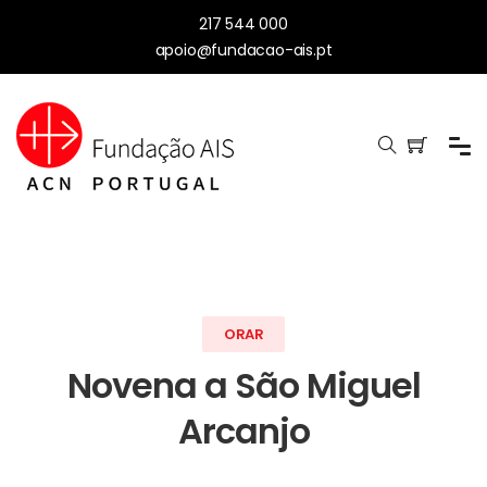
217 544 000
apoio@fundacao-ais.pt
ORAR
Novena a São Miguel
Arcanjo