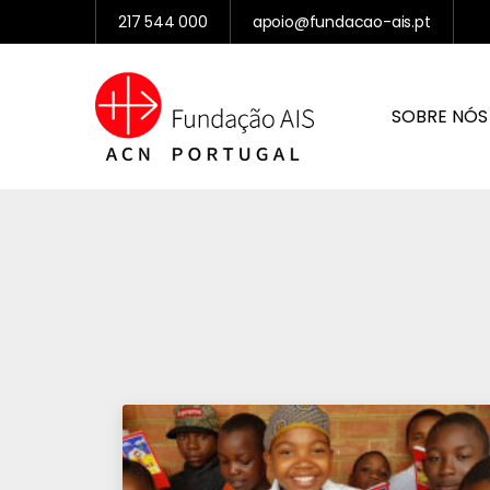
217 544 000
apoio@fundacao-ais.pt
SOBRE NÓS