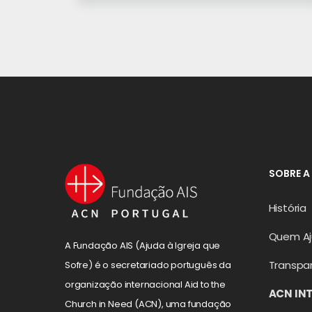
SOBRE A
História
Quem A
A Fundação AIS (Ajuda à Igreja que
Transpa
Sofre) é o secretariado português da
organização internacional Aid to the
ACN IN
Church in Need (ACN), uma fundação