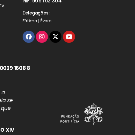
NIF:
505 152 304
TV
Delegações:
Fátima | Évora
0029 1608 8
 a
la se
 que
O XIV