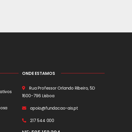
ONDE ESTAMOS
Rua Professor Orlando Ribeiro, 5D
ativos
1600-796 Lisboa
iosa
apoio@fundacao-ais.pt
217 544 000