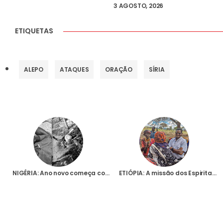
3 AGOSTO, 2026
ETIQUETAS
ALEPO
ATAQUES
ORAÇÃO
SÍRIA
NIGÉRIA: Ano novo começa com massacre de dezenas de pessoas na Diocese de Kontagora
ETIÓPIA: A missão dos Espiritanos entre os nómadas do Vale do Omo que nunca ouviram falar em Jesus