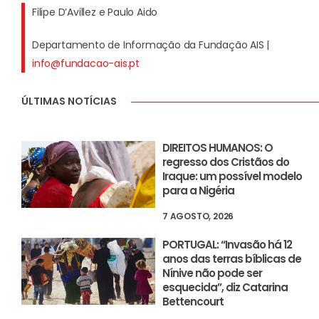
Filipe D’Avillez e Paulo Aido
Departamento de Informação da Fundação AIS |
info@fundacao-ais.pt
ÚLTIMAS NOTÍCIAS
DIREITOS HUMANOS: O
regresso dos Cristãos do
Iraque: um possível modelo
para a Nigéria
7 AGOSTO, 2026
PORTUGAL: “Invasão há 12
anos das terras bíblicas de
Nínive não pode ser
esquecida”, diz Catarina
Bettencourt