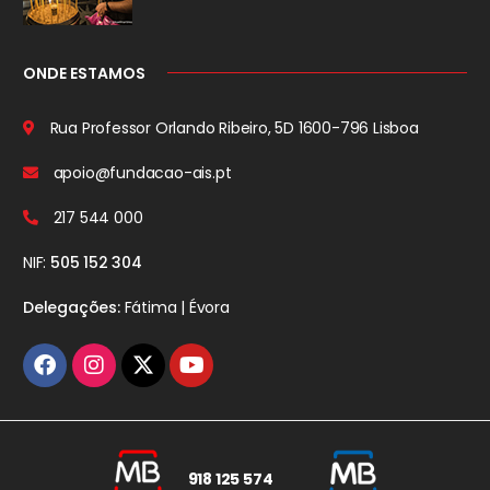
ONDE ESTAMOS
Rua Professor Orlando Ribeiro, 5D
1600-796 Lisboa
apoio@fundacao-ais.pt
217 544 000
NIF:
505 152 304
Delegações:
Fátima | Évora
918 125 574