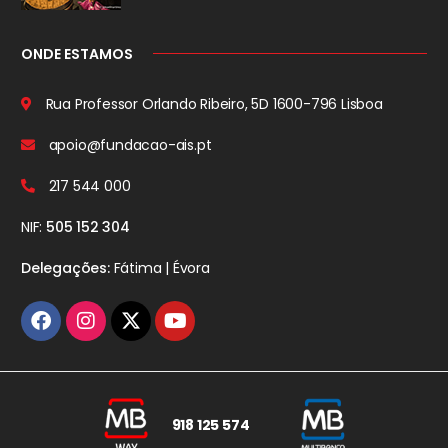
ONDE ESTAMOS
Rua Professor Orlando Ribeiro, 5D
1600-796 Lisboa
apoio@fundacao-ais.pt
217 544 000
NIF:
505 152 304
Delegações:
Fátima | Évora
918 125 574