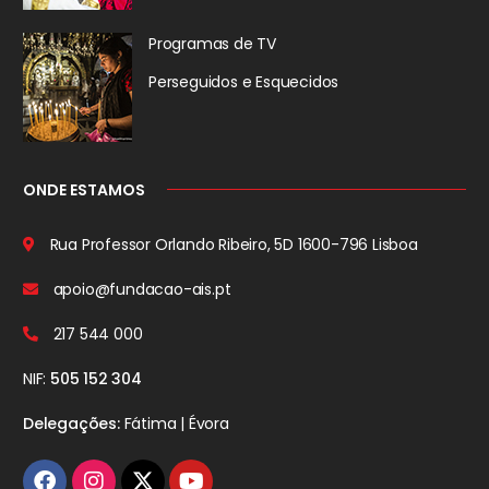
Programas de TV
Perseguidos
e Esquecidos
ONDE ESTAMOS
Rua Professor Orlando Ribeiro, 5D
1600-796 Lisboa
apoio@fundacao-ais.pt
217 544 000
NIF:
505 152 304
Delegações:
Fátima | Évora