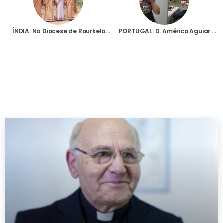
ÍNDIA: Na Diocese de Rourkela, as Servas de Maria são um sinal de esperança para os mais pobres
PORTUGAL: D. Américo Aguiar destaca ajuda da Fundação AIS na oferta de milhares de terços para os jovens da JMJ