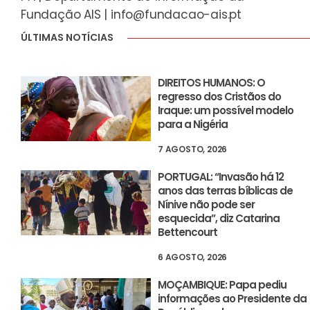
Fundação AIS |
info@fundacao-ais.pt
ÚLTIMAS NOTÍCIAS
DIREITOS HUMANOS: O
regresso dos Cristãos do
Iraque: um possível modelo
para a Nigéria
7 AGOSTO, 2026
PORTUGAL: “Invasão há 12
anos das terras bíblicas de
Nínive não pode ser
esquecida”, diz Catarina
Bettencourt
6 AGOSTO, 2026
MOÇAMBIQUE: Papa pediu
informações ao Presidente da