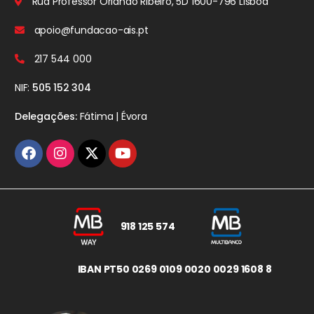
Rua Professor Orlando Ribeiro, 5D
1600-796 Lisboa
apoio@fundacao-ais.pt
217 544 000
NIF:
505 152 304
Delegações:
Fátima | Évora
918 125 574
IBAN PT50 0269 0109 0020 0029 1608 8