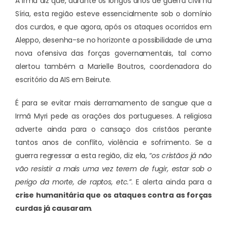
A irmã diz que, durante os longos anos de guerra civil na
Síria, esta região esteve essencialmente sob o domínio
dos curdos, e que agora, após os ataques ocorridos em
Aleppo, desenha-se no horizonte a possibilidade de uma
nova ofensiva das forças governamentais, tal como
alertou também a Marielle Boutros, coordenadora do
escritório da AIS em Beirute.
É para se evitar mais derramamento de sangue que a
Irmã Myri pede as orações dos portugueses. A religiosa
adverte ainda para o cansaço dos cristãos perante
tantos anos de conflito, violência e sofrimento. Se a
guerra regressar a esta região, diz ela,
“os cristãos já não
vão resistir a mais uma vez terem de fugir, estar sob o
perigo da morte, de raptos, etc.”
. E alerta ainda para a
crise humanitária que os ataques contra as forças
curdas já causaram
.