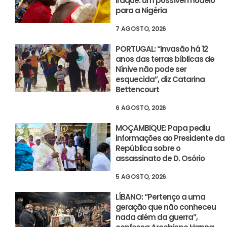
Iraque: um possível modelo
para a Nigéria
7 AGOSTO, 2026
PORTUGAL: “Invasão há 12
anos das terras bíblicas de
Nínive não pode ser
esquecida”, diz Catarina
Bettencourt
6 AGOSTO, 2026
MOÇAMBIQUE: Papa pediu
informações ao Presidente da
República sobre o
assassinato de D. Osório
5 AGOSTO, 2026
LÍBANO: “Pertenço a uma
geração que não conheceu
nada além da guerra”,