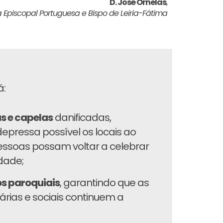
D. José Ornelas
,
 Episcopal Portuguesa e Bispo de Leiria-Fátima
á:
as e capelas
danificadas,
epressa possível os locais ao
pessoas possam voltar a celebrar
dade;
os paroquiais
, garantindo que as
árias e sociais continuem a