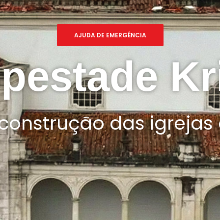
AJUDA DE EMERGÊNCIA
pestade Kri
construção das igrejas