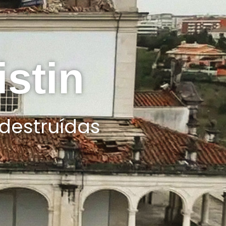
stin
 destruídas