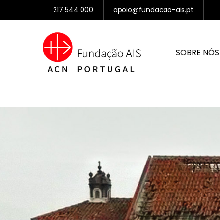
217 544 000
apoio@fundacao-ais.pt
SOBRE NÓS