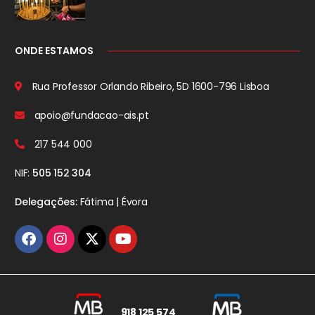
ONDE ESTAMOS
Rua Professor Orlando Ribeiro, 5D
1600-796 Lisboa
apoio@fundacao-ais.pt
217 544 000
NIF:
505 152 304
Delegações:
Fátima | Évora
918 125 574