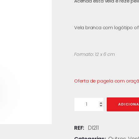
Acenda esta vela e reze pel
Vela branca com logótipo ofi
Formato: 12 x 6 cm
Oferta de pagela com oraçã
ADICION
REF:
DI211