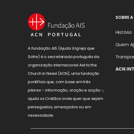
SOBRE A
História
Quem A
A Fundação AIS (Ajuda à Igreja que
Transpa
Sofre) é o secretariado português da
organização internacional Aid to the
ACN IN
Church in Need (ACN), uma fundação
pontifícia que, com base em três
pilares – informação, oração e acção -,
ajuda os Cristãos onde quer que sejam
perseguidos, ameaçados ou em
necessidade.