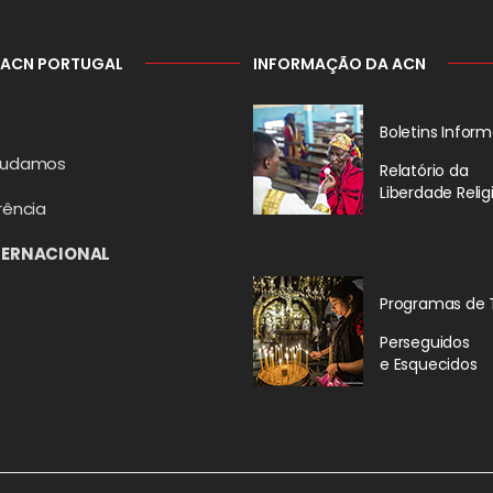
 ACN PORTUGAL
INFORMAÇÃO DA ACN
Boletins Inform
judamos
Relatório da
Liberdade Relig
rência
TERNACIONAL
Programas de 
Perseguidos
e Esquecidos