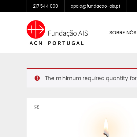
217 544 000
apoio@fundacao-ais.pt
SOBRE NÓS
The minimum required quantity for 
🔍