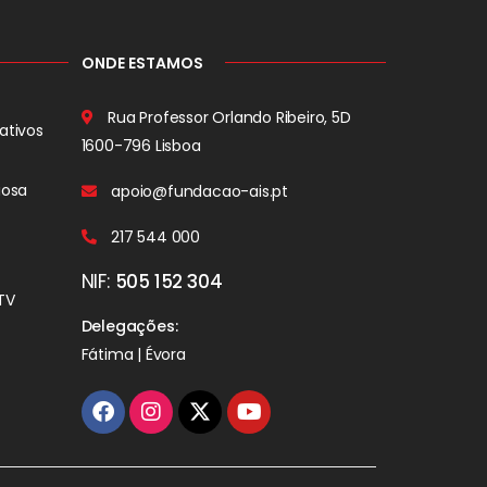
ONDE ESTAMOS
Rua Professor Orlando Ribeiro, 5D
ativos
1600-796 Lisboa
iosa
apoio@fundacao-ais.pt
217 544 000
NIF:
505 152 304
TV
Delegações:
Fátima | Évora