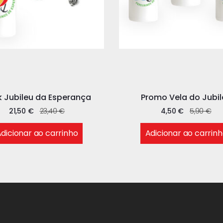
 Jubileu da Esperança
Promo Vela do Jubil
21,50
€
23,40
€
4,50
€
5,90
€
dicionar ao carrinho
Adicionar ao carrin