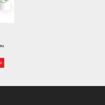
eu
ho