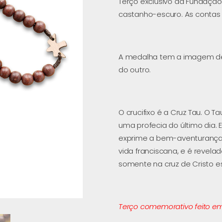
Terço exclusivo da Fundaçã
castanho-escuro. As contas
A medalha tem a imagem de
do outro.
O crucifixo é a Cruz Tau. O Ta
uma profecia do último dia. 
exprime a bem-aventurança 
vida franciscana, e é revela
somente na cruz de Cristo 
Terço comemorativo feito em