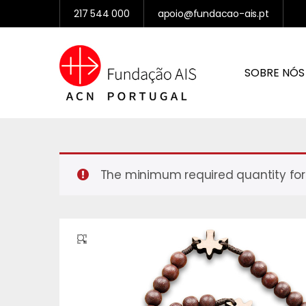
217 544 000
apoio@fundacao-ais.pt
SOBRE NÓS
The minimum required quantity for 
🔍