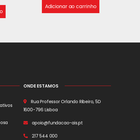
Adicionar ao carrinho
ho
ONDE ESTAMOS
Rua Professor Orlando Ribeiro, 5D
ativos
1600-796 Lisboa
iosa
apoio@fundacao-ais.pt
217 544 000