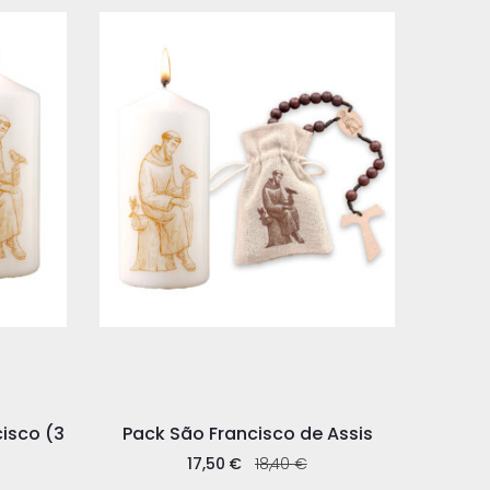
isco (3
Pack São Francisco de Assis
17,50
€
18,40
€