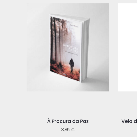
À Procura da Paz
Vela d
8,85
€