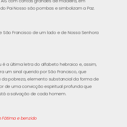
o AIS com contas grandes de madeira, em
 do Pai Nosso são pombas e simbolizam a Paz.
 São Francisco de um lado e de Nossa Senhora
u é a última letra do alfabeto hebraico e, assim,
Era um sinal querido por São Francisco, que
da pobreza, elemento substancial da forma de
dor de uma convicção espiritual profunda que
está a salvação de cada homem.
 Fátima e benzido