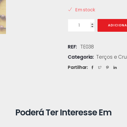
Em stock
ADICION
REF:
TE038
Categoria:
Terços e Cru
Partilhar:
Poderá Ter Interesse Em