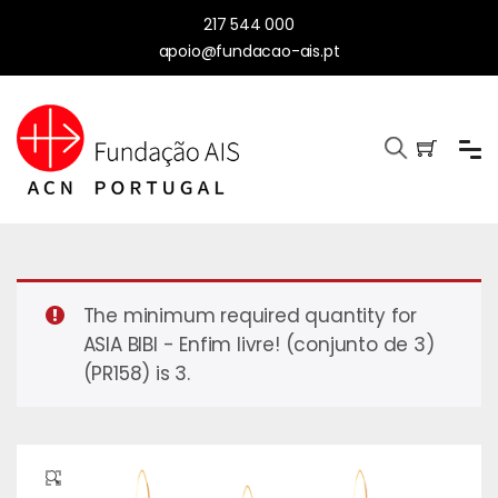
217 544 000
apoio@fundacao-ais.pt
The minimum required quantity for
ASIA BIBI - Enfim livre! (conjunto de 3)
(PR158) is 3.
🔍