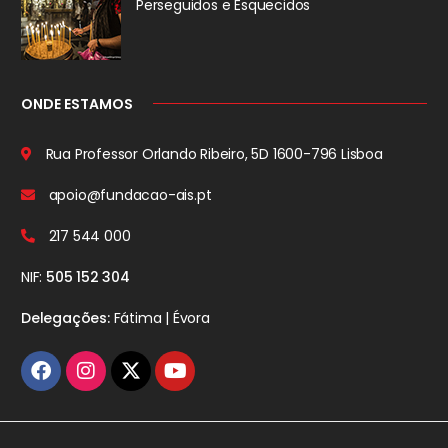
Perseguidos
e Esquecidos
ONDE ESTAMOS
Rua Professor Orlando Ribeiro, 5D
1600-796 Lisboa
apoio@fundacao-ais.pt
217 544 000
NIF:
505 152 304
Delegações:
Fátima | Évora