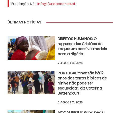
Fundação AIS |
info@fundacao-ais.pt
ÚLTIMAS NOTÍCIAS
DIREITOS HUMANOS: O
regresso dos Cristãos do
Iraque: um possível modelo
para a Nigéria
7 AGOSTO, 2026
PORTUGAL: “Invasão há 12
anos das terras bíblicas de
Nínive não pode ser
esquecida”, diz Catarina
Bettencourt
6 AGOSTO, 2026
MOÇAMBIQUE: Papa pediu