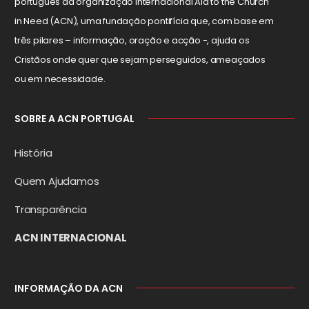
português da organização internacional Aid to the Church
in Need (ACN), uma fundação pontifícia que, com base em
três pilares – informação, oração e acção -, ajuda os
Cristãos onde quer que sejam perseguidos, ameaçados
ou em necessidade.
SOBRE A ACN PORTUGAL
História
Quem Ajudamos
Transparência
ACN INTERNACIONAL
INFORMAÇÃO DA ACN