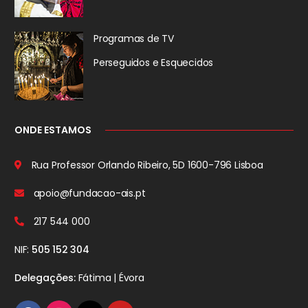
Programas de TV
Perseguidos
e Esquecidos
ONDE ESTAMOS
Rua Professor Orlando Ribeiro, 5D
1600-796 Lisboa
apoio@fundacao-ais.pt
217 544 000
NIF:
505 152 304
Delegações:
Fátima | Évora