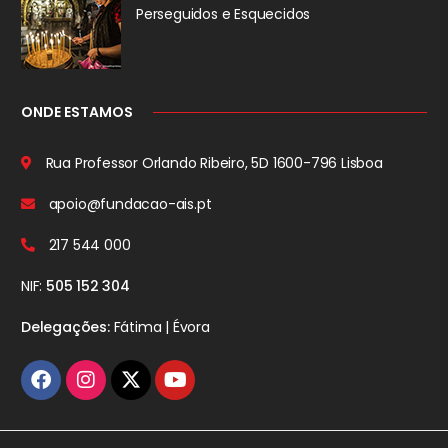
Perseguidos
e Esquecidos
ONDE ESTAMOS
Rua Professor Orlando Ribeiro, 5D
1600-796 Lisboa
apoio@fundacao-ais.pt
217 544 000
NIF:
505 152 304
Delegações:
Fátima | Évora