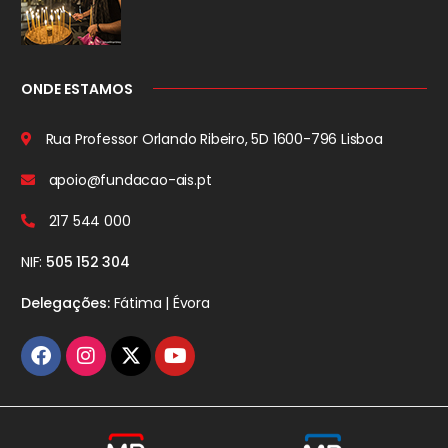
ONDE ESTAMOS
Rua Professor Orlando Ribeiro, 5D
1600-796 Lisboa
apoio@fundacao-ais.pt
217 544 000
NIF:
505 152 304
Delegações:
Fátima | Évora