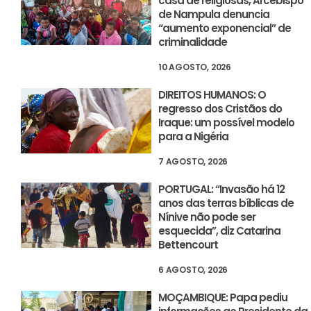
casa de religiosas, Arcebispo
de Nampula denuncia
“aumento exponencial” de
criminalidade
10 AGOSTO, 2026
DIREITOS HUMANOS: O
regresso dos Cristãos do
Iraque: um possível modelo
para a Nigéria
7 AGOSTO, 2026
PORTUGAL: “Invasão há 12
anos das terras bíblicas de
Nínive não pode ser
esquecida”, diz Catarina
Bettencourt
6 AGOSTO, 2026
MOÇAMBIQUE: Papa pediu