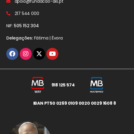
apoio@fundacao-ais.pt
217 544 000
NIF:
505 152 304
Delegações:
Fátima | Évora
918 125 574
IBAN PT50 0269 0109 0020 0029 1608 8