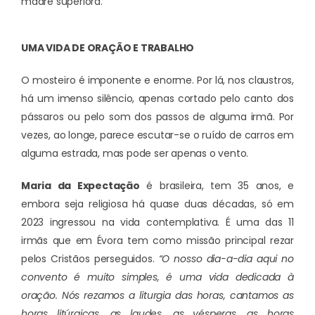
madre superiora.
UMA VIDA DE ORAÇÃO E TRABALHO
O mosteiro é imponente e enorme. Por lá, nos claustros,
há um imenso silêncio, apenas cortado pelo canto dos
pássaros ou pelo som dos passos de alguma irmã. Por
vezes, ao longe, parece escutar-se o ruído de carros em
alguma estrada, mas pode ser apenas o vento.
Maria da Expectação
é brasileira, tem 35 anos, e
embora seja religiosa há quase duas décadas, só em
2023 ingressou na vida contemplativa. É uma das 11
irmãs que em Évora tem como missão principal rezar
pelos Cristãos perseguidos.
“O nosso dia-a-dia aqui no
convento é muito simples, é uma vida dedicada à
oração. Nós rezamos a liturgia das horas, cantamos as
horas litúrgicas, as laudes, as vésperas, as horas