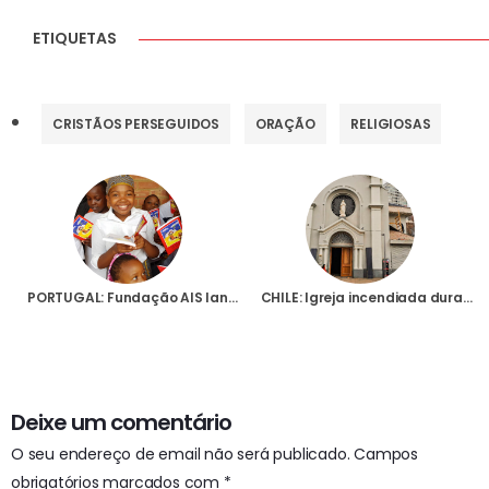
ETIQUETAS
CRISTÃOS PERSEGUIDOS
ORAÇÃO
RELIGIOSAS
PORTUGAL: Fundação AIS lança edição especial da “Bíblia para Crianças” durante o Jubileu das Famílias em Roma
CHILE: Igreja incendiada durante protestos sociais há cinco anos foi reconstruída com o apoio da AIS e já reabriu ao culto
Deixe um comentário
O seu endereço de email não será publicado.
Campos
obrigatórios marcados com
*