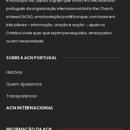
A Fundação AIS (Ajuda à Igreja que Sofre) é o secretariado
português da organização internacional Aid to the Church
in Need (ACN), uma fundação pontifícia que, com base em
três pilares – informação, oração e acção -, ajuda os
Cristãos onde quer que sejam perseguidos, ameaçados
ou em necessidade.
SOBRE A ACN PORTUGAL
História
Quem Ajudamos
Transparência
ACN INTERNACIONAL
INFORMAÇÃO DA ACN