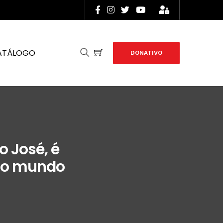
ATÁLOGO
DONATIVO
 José, é
 no mundo