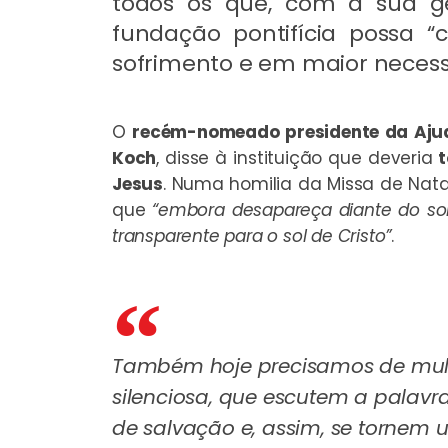
todos os que, com a sua g
fundação pontifícia possa “
sofrimento e em maior necess
O
recém-nomeado presidente da Ajuda
Koch
, disse à instituição que deveria
t
Jesus
. Numa homilia da Missa de Nata
que
“embora desapareça diante do sol
transparente para o sol de Cristo”
.
Também hoje precisamos de mul
silenciosa, que escutem a palavr
de salvação e, assim, se tornem 