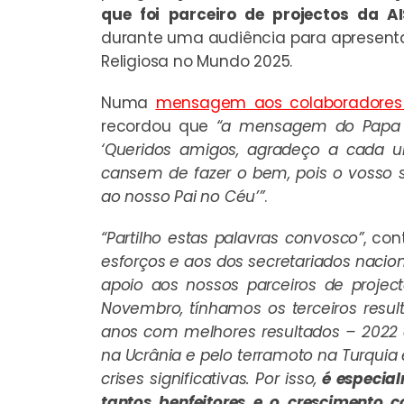
que foi parceiro de projectos da A
durante uma audiência para apresentar
Religiosa no Mundo 2025.
Numa
mensagem aos colaboradores
recordou que
“a mensagem do Papa L
‘Queridos amigos, agradeço a cada u
cansem de fazer o bem, pois o vosso s
ao nosso Pai no Céu’”
.
“Partilho estas palavras convosco”
, co
esforços e aos dos secretariados naci
apoio aos nossos parceiros de projec
Novembro, tínhamos os terceiros result
anos com melhores resultados – 2022 
na Ucrânia e pelo terramoto na Turquia 
crises significativas. Por isso,
é especia
tantos benfeitores e o crescimento 