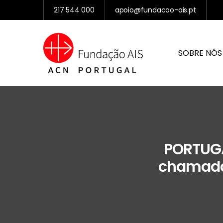
217 544 000
apoio@fundacao-ais.pt
SOBRE NÓS
PORTUGA
chamada 