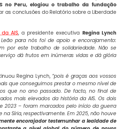
IS no Peru, elogiou o trabalho da fundação
 as conclusões do Relatório sobre a Liberdade
 da AIS
, a presidente executiva
Regina Lynch
eão para nós foi de apoio e encorajamento:
m por este trabalho de solidariedade. Não se
erviço dá frutos em inúmeras vidas e dá glória
ntinuou Regina Lynch,
“pois é graças aos vossos
onais que conseguimos prestar o mesmo nível de
tos que no ano passado. De facto, no final de
ados mais elevados da história da AIS. Os dois
e 2023 – foram marcados pelo início da guerra
e na Síria, respectivamente. Em 2025, não houve
lmente encorajador testemunhar a lealdade de
constante a nível global do número de novos