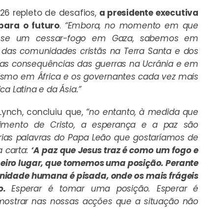
26 repleto de desafios,
a presidente executiva
para o futuro
.
“Embora, no momento em que
r-se um cessar-fogo em Gaza, sabemos em
 das comunidades cristãs na Terra Santa e dos
 as consequências das guerras na Ucrânia e em
ismo em África e os governantes cada vez mais
a Latina e da Ásia.”
Lynch, concluiu que,
“no entanto, à medida que
mento de Cristo, a esperança e a paz são
ias palavras do Papa Leão que gostaríamos de
a carta:
‘A paz que Jesus traz é como um fogo e
meiro lugar, que tomemos uma posição. Perante
ignidade humana é pisada, onde os mais frágeis
ão.
Esperar é tomar uma posição. Esperar é
ostrar nas nossas acções que a situação não