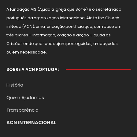
A Fundação AIS (Ajuda à Igreja que Sofre) é o secretariado
português da organização internacional Aid to the Church
in Need (ACN), uma fundação pontifícia que, com base em
três pilares – informação, oração e acção -, ajuda os
Cristãos onde quer que sejam perseguidos, ameaçados
ou em necessidade.
SOBRE A ACN PORTUGAL
História
Quem Ajudamos
Transparência
ACN INTERNACIONAL