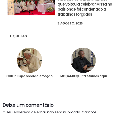
que voltou a celebrar Missa no
país onde foi condenado a
trabalhos forçados
3 AGOSTO, 2026
ETIQUETAS
CHILE: Bispo recorda emoção do Papa ao receber uma cruz feita de madeira da igreja destruída e queimada no ano passado
MOÇAMBIQUE: “Estamos aqui em missão, estamos aqui por causa de Jesus”, afirma D. Juliasse em entrevista à Fundação AIS
Deixe um comentário
O seu endereço de email não será publicado.
Campos