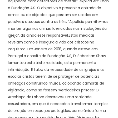
equipados com detectores de metais”, explica Arif Khan
à Fundação AIS. O objectivo é prevenir a entrada de
armas ou de objectos que possam ser usados em
possíveis ataques contra os fiéis. “A polícia permite-nos
manter algumas armas licenciadas nas instalações da
igreja”, diz ainda este responsável.
Estas medidas
revelam como é insegura a vida dos cristãos no
Paquistão. Em Janeiro de 2018, quando esteve em
Portugal a convite da Fundação AIS,
D. Sebastian Shaw
lamentou esta triste realidade
, esta permanente
intimidação. E falou da necessidade de as igrejas e as
escolas cristãs terem de se proteger de potenciais
ameaças construindo muros, colocando câmaras de
vigilância, como se fossem “verdadeiras prisões”.
O
Arcebispo de Lahore descreveu uma realidade
assustadora, em que é necessário transformar templos
de oração em espaços protegidos, como única forma
de assegurar a tranquilidade dos fiéis. “Hoje em dia,