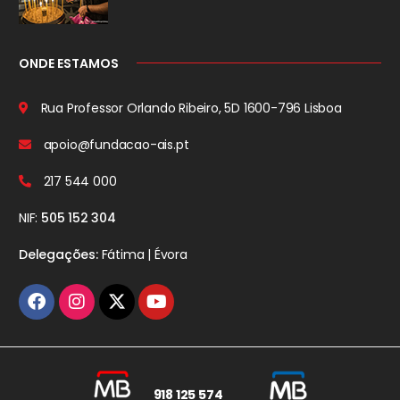
ONDE ESTAMOS
Rua Professor Orlando Ribeiro, 5D
1600-796 Lisboa
apoio@fundacao-ais.pt
217 544 000
NIF:
505 152 304
Delegações:
Fátima | Évora
918 125 574