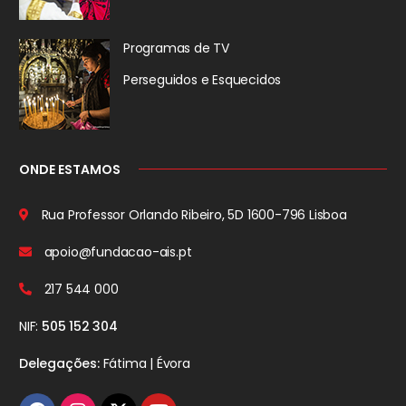
Programas de TV
Perseguidos
e Esquecidos
ONDE ESTAMOS
Rua Professor Orlando Ribeiro, 5D
1600-796 Lisboa
apoio@fundacao-ais.pt
217 544 000
NIF:
505 152 304
Delegações:
Fátima | Évora