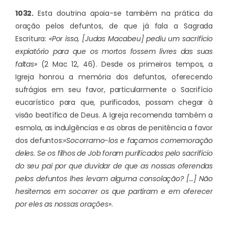
1032.
Esta doutrina apoia-se também na prática da
oração pelos defuntos, de que já fala a Sagrada
Escritura:
«Por isso, [Judas Macabeu] pediu um sacrifício
expiatório para que os mortos fossem livres das suas
faltas»
(2 Mac 12, 46). Desde os primeiros tempos, a
Igreja honrou a memória dos defuntos, oferecendo
sufrágios em seu favor, particularmente o Sacrifício
eucarístico para que, purificados, possam chegar à
visão beatífica de Deus. A Igreja recomenda também a
esmola, as indulgências e as obras de penitência a favor
dos defuntos:
«Socorramo-los e façamos comemoração
deles. Se os filhos de Job foram purificados pelo sacrifício
do seu pai por que duvidar de que as nossas oferendas
pelos defuntos lhes levam alguma consolação? […] Não
hesitemos em socorrer os que partiram e em oferecer
por eles as nossas orações»
.