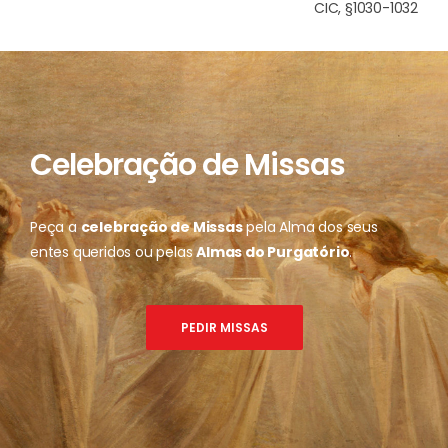
CIC, §1030-1032
Celebração de Missas
Peça a
celebração de Missas
pela Alma dos seus
entes queridos ou pelas
Almas do Purgatório
.
PEDIR MISSAS