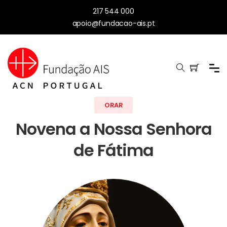
217 544 000
apoio@fundacao-ais.pt
ORAR
Novena a Nossa Senhora
de Fátima