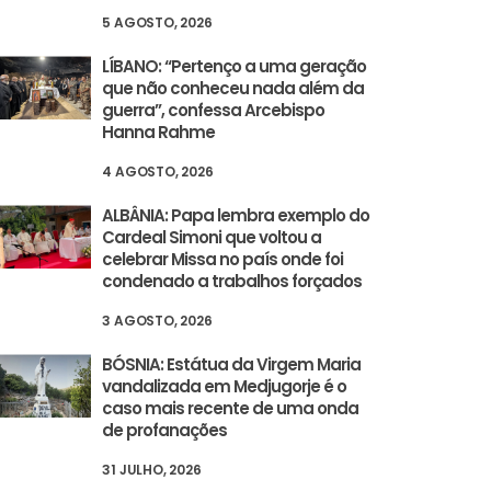
5 AGOSTO, 2026
LÍBANO: “Pertenço a uma geração
que não conheceu nada além da
guerra”, confessa Arcebispo
Hanna Rahme
4 AGOSTO, 2026
ALBÂNIA: Papa lembra exemplo do
Cardeal Simoni que voltou a
celebrar Missa no país onde foi
condenado a trabalhos forçados
3 AGOSTO, 2026
BÓSNIA: Estátua da Virgem Maria
vandalizada em Medjugorje é o
dotes e elementos da
caso mais recente de uma onda
de profanações
istã
31 JULHO, 2026