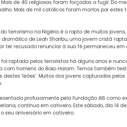
. Mais de 40 religiosas foram forçadas a fugir. Do
alho. Mais de mil católicos foram mortos por estes te
do terrorismo na Nigéria é o rapto de muitos joven
dramático de Leah Sharibu, uma jovem cristã raptad
por ter recusado renunciar à sua fé permaneceu em c
foi raptada pelos terroristas há alguns anos e nunca
força com homens do Boko Haram. Temos também tes
estes ‘leões’. Muitos dos jovens capturados pelos t
.
 apresentada profusamente pela Fundação AIS como 
iana, continua em cativeiro. Este sábado, dia 14 de 
 seu aniversário em cativeiro.