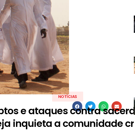
NOTÍCIAS
ptos e ataques contra sacer
eja inquieta a comunidade cr