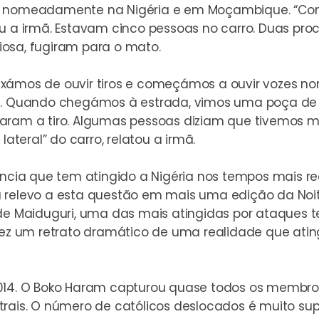
a, nomeadamente na Nigéria e em Moçambique. “Com
ou a irmã. Estavam cinco pessoas no carro. Duas pr
giosa, fugiram para o mato.
ixámos de ouvir tiros e começámos a ouvir vozes no
os. Quando chegámos à estrada, vimos uma poça de
ram a tiro. Algumas pessoas diziam que tivemos mui
lateral” do carro, relatou a irmã.
ência que tem atingido a Nigéria nos tempos mais rec
u relevo a esta questão em mais uma edição da
Noi
 Maiduguri, uma das mais atingidas por ataques t
 fez um retrato dramático de uma realidade que atin
2014. O Boko Haram capturou quase todos os membro
rais. O número de católicos deslocados é muito super