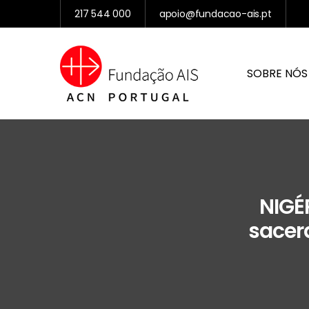
217 544 000
apoio@fundacao-ais.pt
SOBRE NÓS
NIGÉ
sacerd