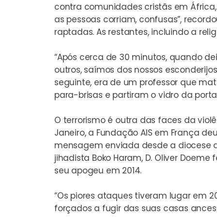
contra comunidades cristãs em Áfric
as pessoas corriam, confusas”, record
raptadas. As restantes, incluindo a reli
“Após cerca de 30 minutos, quando de
outros, saímos dos nossos esconderij
seguinte, era de um professor que mata
para-brisas e partiram o vidro da porta 
O terrorismo é outra das faces da viol
Janeiro, a Fundação AIS em França de
mensagem enviada desde a diocese de
jihadista Boko Haram, D. Oliver Doeme
seu apogeu em 2014.
“Os piores ataques tiveram lugar em 
forçados a fugir das suas casas ancest