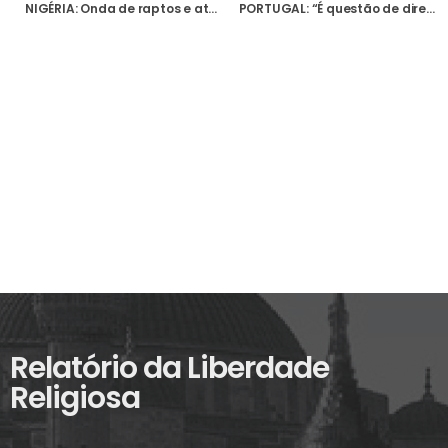
NIGÉRIA: Onda de raptos e ataques contra sacerdotes e elementos da Igreja inquieta a comunidade cristã
PORTUGAL: “É questão de direitos humanos”, diz Arcebispo de Lahore sobre os raptos e conversões forçadas de menores no Paquistão
Relatório da Liberdade
Religiosa