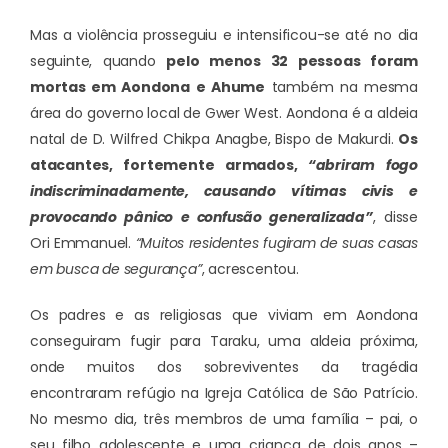
Mas a violência prosseguiu e intensificou-se até no dia
seguinte, quando
pelo menos 32 pessoas foram
mortas em Aondona e Ahume
também na mesma
área do governo local de Gwer West. Aondona é a aldeia
natal de D. Wilfred Chikpa Anagbe, Bispo de Makurdi.
Os
atacantes, fortemente armados,
“abriram fogo
indiscriminadamente, causando vítimas civis e
provocando pânico e confusão generalizada”
, disse
Ori Emmanuel.
“Muitos residentes fugiram de suas casas
em busca de segurança”
, acrescentou.
Os padres e as religiosas que viviam em Aondona
conseguiram fugir para Taraku, uma aldeia próxima,
onde muitos dos sobreviventes da tragédia
encontraram refúgio na Igreja Católica de São Patrício.
No mesmo dia, três membros de uma família – pai, o
seu filho adolescente e uma criança de dois anos –