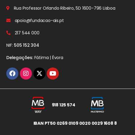
Rua Professor Orlando Ribeiro, 5D
1600-796 Lisboa
apoio@fundacao-ais.pt
217 544 000
NIF:
505 152 304
Delegações:
Fátima | Évora
918 125 574
IBAN PT50 0269 0109 0020 0029 1608 8