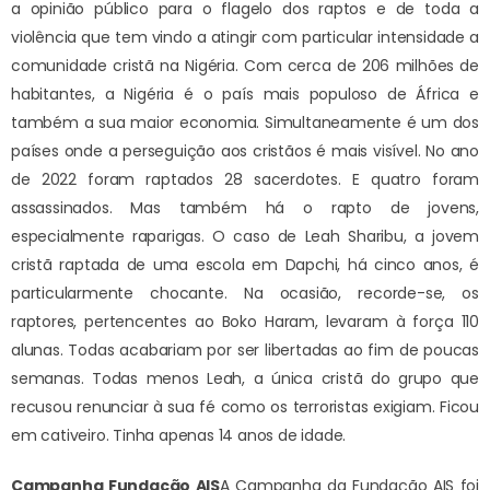
a opinião público para o flagelo dos raptos e de toda a
violência que tem vindo a atingir com particular intensidade a
comunidade cristã na Nigéria. Com cerca de 206 milhões de
habitantes, a Nigéria é o país mais populoso de África e
também a sua maior economia. Simultaneamente é um dos
países onde a perseguição aos cristãos é mais visível. No ano
de 2022 foram raptados 28 sacerdotes. E quatro foram
assassinados. Mas também há o rapto de jovens,
especialmente raparigas. O caso de Leah Sharibu, a jovem
cristã raptada de uma escola em Dapchi, há cinco anos, é
particularmente chocante. Na ocasião, recorde-se, os
raptores, pertencentes ao Boko Haram, levaram à força 110
alunas. Todas acabariam por ser libertadas ao fim de poucas
semanas. Todas menos Leah, a única cristã do grupo que
recusou renunciar à sua fé como os terroristas exigiam. Ficou
em cativeiro. Tinha apenas 14 anos de idade.
Campanha Fundação AIS
A
Campanha da Fundação AIS
foi