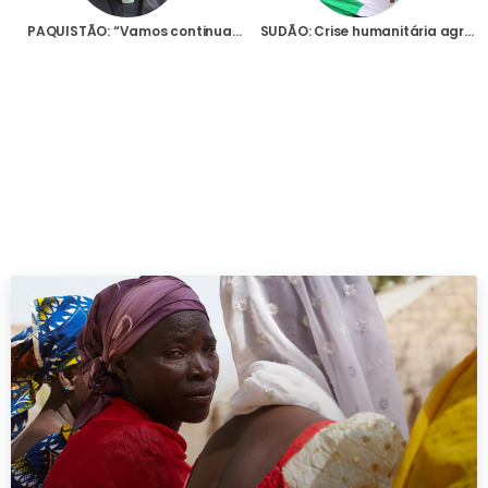
PAQUISTÃO: “Vamos continuar a lutar por estas pobres raparigas”, diz Padre Yousaf sobre as cristãs raptadas no seu país
SUDÃO: Crise humanitária agrava-se a cada dia que passa, mas Igreja permanece junto das populações