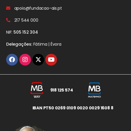
apoio@fundacao-ais.pt
217 544 000
NIF:
505 152 304
Delegações:
Fátima | Évora
918 125 574
IBAN PT50 0269 0109 0020 0029 1608 8