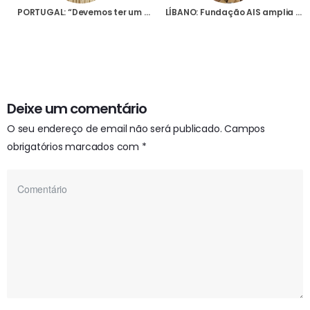
PORTUGAL: “Devemos ter um coração que se comova”, diz Bispo de Lamego sobre as vítimas da perseguição religiosa
LÍBANO: Fundação AIS amplia ajuda de emergência com atenção especial aos milhares de deslocados pela guerra
Deixe um comentário
O seu endereço de email não será publicado.
Campos
obrigatórios marcados com
*