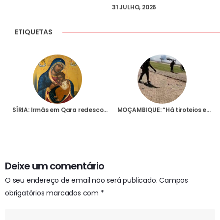
31 JULHO, 2026
ETIQUETAS
SÍRIA: Irmãs em Qara redescobrem ícone árabe com oração contra epidemias que terá sido rezada pela Rainha Santa Isabel
MOÇAMBIQUE: “Há tiroteios em todo o lado. Seja o que Deus quiser…”, diz habitante de Palma em fuga após ataque a esta vila
Deixe um comentário
O seu endereço de email não será publicado.
Campos
obrigatórios marcados com
*