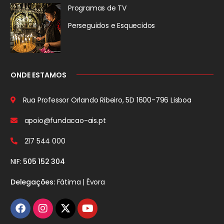
Programas de TV
Perseguidos
e Esquecidos
ONDE ESTAMOS
Rua Professor Orlando Ribeiro, 5D
1600-796 Lisboa
apoio@fundacao-ais.pt
217 544 000
NIF:
505 152 304
Delegações:
Fátima | Évora