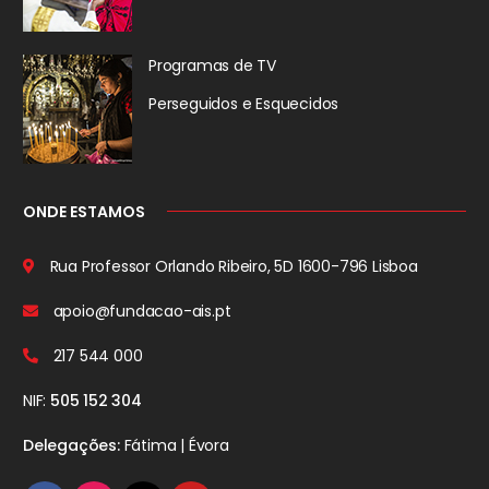
Programas de TV
Perseguidos
e Esquecidos
ONDE ESTAMOS
Rua Professor Orlando Ribeiro, 5D
1600-796 Lisboa
apoio@fundacao-ais.pt
217 544 000
NIF:
505 152 304
Delegações:
Fátima | Évora