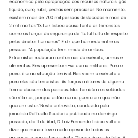
económica pela apropriação dos recursos naturais: gás
líquido, ouro, rubis, pedras semipreciosas. No momento,
existem mais de 700 mil pessoas deslocadas e mais de
2 mil mortos.”
D. Luiz Lisboa acusa tanto os terroristas
como as forças de segurança de “total falta de respeito
pelos direitos humanos”. E diz que há medo entre as
pessoas. “A população tem medo de ambos.
Extremistas roubaram uniformes do exército, armas e
alimentos. Eles apresentam-se como militares. Para o
povo, é uma situação terrível. Eles veem o exército e
para eles são terroristas. As forças militares de alguma
forma abusam das pessoas. Mas também os soldados
são vítimas, porque estão numa guerra em que não
querem estar.”
Nesta entrevista, conduzida pela
jornalista Raffaella Scuderi e publicada no domingo
passado, dia 11 de Abril, D. Luiz Fernando Lisboa volta a
dizer que nunca teve medo apesar de todas as
ameaças a que esteve sujeito. “Nunca deixei de falar. A