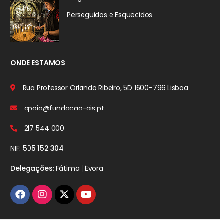
Perseguidos
e Esquecidos
ONDE ESTAMOS
Rua Professor Orlando Ribeiro, 5D
1600-796 Lisboa
apoio@fundacao-ais.pt
217 544 000
NIF:
505 152 304
Delegações:
Fátima | Évora