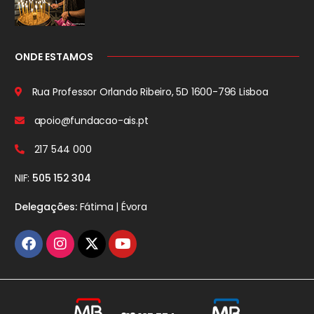
ONDE ESTAMOS
Rua Professor Orlando Ribeiro, 5D
1600-796 Lisboa
apoio@fundacao-ais.pt
217 544 000
NIF:
505 152 304
Delegações:
Fátima | Évora