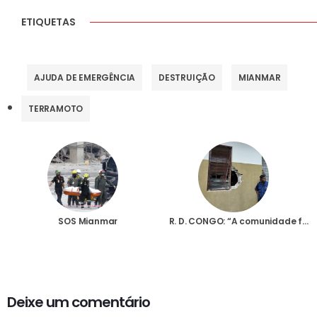
ETIQUETAS
AJUDA DE EMERGÊNCIA
DESTRUIÇÃO
MIANMAR
TERRAMOTO
SOS Mianmar
R. D. CONGO: “A comunidade ficou sem nada”, diz irmã dominicana após assalto violento à casa da congregação em Kinshasa
Deixe um comentário