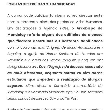
IGREJAS DESTRUÍDAS OU DANIFICADAS
A comunidade católica também sofreu directamente
com o terramoto, além das perdas de vidas humanas.
Em declarações à Agência
Fides
, o
Arcebispo de
Mandalay referiu alguns dos edifícios da diocese
que ficaram destruídos ou bastante danificados
com o abalo sísmico.
“A Igreja de Maria Auxiliadora em
Sagaing, a Igreja de Nossa Senhora de Lourdes em
Yamethin e a Igreja dos Santos Joaquim e Ana, em Sint
Kaing, desabaram.
Das 40 igrejas da diocese, essas são
as mais afectadas, enquanto outras 25 têm danos
estruturais que impedem a realização de liturgias
seguras.
Além disso, o Seminário Intermediário de
Mandalay e o Seminário Menor de Pyin Oo Lwin sofreram
sérios danos”
, descreveu D. Marco Tin Win.
Toda a informação referente a este apelo por oração e