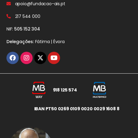
apoio@fundacao-ais.pt
217 544 000
NIF:
505 152 304
Delegações:
Fátima | Évora
918 125 574
IBAN PT50 0269 0109 0020 0029 1608 8