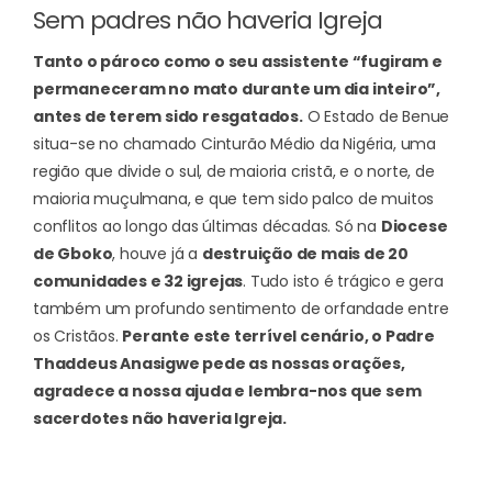
Sem padres não haveria Igreja
Tanto o pároco como o seu assistente “fugiram e
permaneceram no mato durante um dia inteiro”,
antes de terem sido resgatados.
O Estado de Benue
situa-se no chamado Cinturão Médio da Nigéria, uma
região que divide o sul, de maioria cristã, e o norte, de
maioria muçulmana, e que tem sido palco de muitos
conflitos ao longo das últimas décadas.
Só na
Diocese
de Gboko
, houve já a
destruição de mais de 20
comunidades e 32 igrejas
. Tudo isto é trágico e gera
também um profundo sentimento de orfandade entre
os Cristãos.
Perante este terrível cenário, o Padre
Thaddeus Anasigwe pede as nossas orações,
agradece a nossa ajuda e lembra-nos que sem
sacerdotes não haveria Igreja.