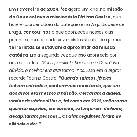
Em
Fevereiro de 2024
, fez agora um ano, na
missão
de Ocua estava a missionária Fátima Castro,
que
hoje é coordenadora da catequese na Arquidiocese de
Braga,
contou-nos
o que aconteceu nesses dias
perante o rumor, cada vez mais insistente, de que
os
terroristas se estavam a aproximar da missão
católica
.
Era a segunda vez que isso acontecia por
aqueles lados…
“Seria possível chegarem a Ocua? Na
dúvida, o melhor era afastarmo-nos. Essa era a regra”
,
recorda Fátima Castro:
“Quando saímos, já eles
tinham entrado e, contam-nos mais tarde, que um
dos alvos era mesmo a missão. Cercaram a aldeia,
vindos de vários sítios e, tal como em 2022, voltaram a
queimar capelas, um camião, extorquiram dinheiro,
decapitaram pessoas… Os dias seguintes foram de
silêncio e dor.”