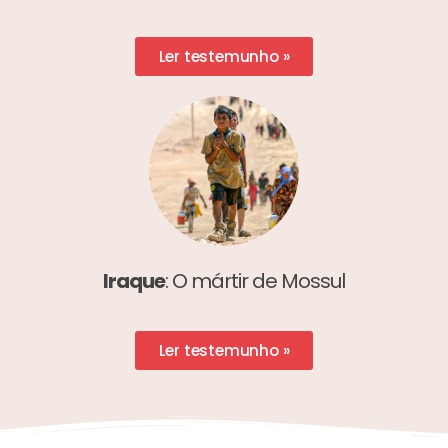
Ler testemunho »
Iraque
: O mártir de Mossul
Ler testemunho »