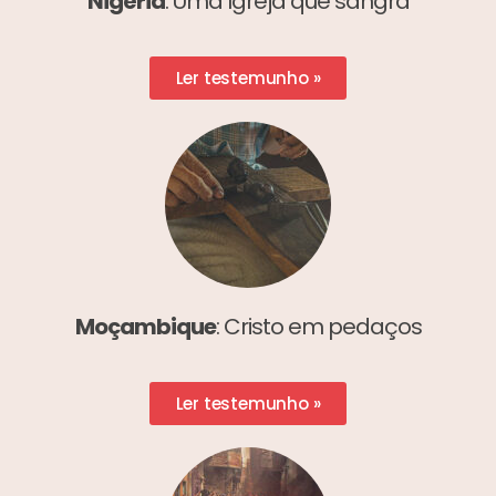
Nigéria
: Uma Igreja que sangra
Ler testemunho »
Moçambique
: Cristo em pedaços
Ler testemunho »