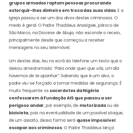
grupos armados raptam pessoas procurando
extorquir-lhes dinheiro em troca das suas vidas
. E a
Igreja passou a ser um dos alvos destes criminosos. O
medo é geral. O Padre Thaddeus Anasigwe, pároco de
São Marco, na Diocese de Abuja, não esconde o receio,
principalmente desde que começou a receber
mensagens no seu telemóvel.
Um destes dias, leu no ecrã do telefone um texto que o
deixou amedrontado:
“Para onde quer que vás, um dia
havemos de te apanhar”
. Sabendo que é um alvo, o
padre viu-se forçado a tomar medidas de segurança.
É
muito frequente os
sacerdotes da Nigéria
confessarem à Fundação AIS que passou a ser
perigoso
andar
, por exemplo, de
motorizada
ou de
bicicleta
, pois na eventualidade de um possível ataque,
de um assalto, dessa forma será
quase impossível
escapar aos criminosos
. O Padre Thaddeus lança