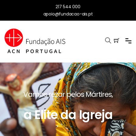
217 544 000
apoio@fundacao-ais.pt
Vamos rezar pelos Mártires,
a Elite da Igreja