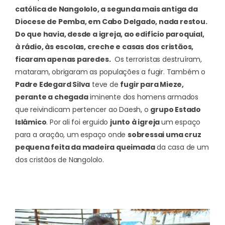
católica de Nangololo, a segunda mais antiga da
Diocese de Pemba, em Cabo Delgado, nada restou.
Do que havia, desde a igreja, ao edifício paroquial,
à rádio, às escolas, creche e casas dos cristãos,
ficaram apenas paredes.
Os terroristas destruíram,
mataram, obrigaram as populações a fugir.
Também o
Padre Edegard Silva
teve de
fugir para Mieze,
perante a chegada
iminente dos homens armados
que reivindicam pertencer ao Daesh, o
grupo Estado
Islâmico
.
Por ali foi erguido
junto à igreja
um espaço
para a oração, um espaço onde
sobressai uma cruz
pequena feita da madeira queimada
da casa de um
dos cristãos de Nangololo.