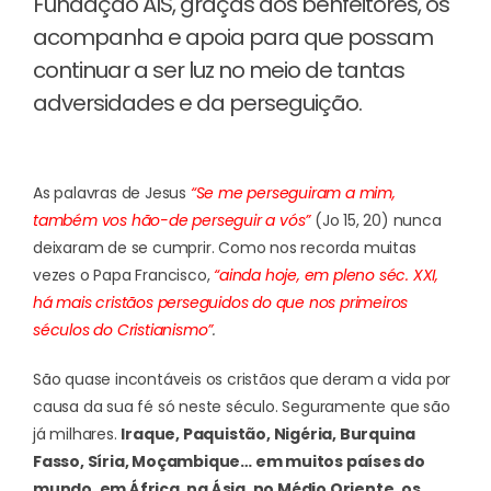
Fundação AIS, graças aos benfeitores, os
acompanha e apoia para que possam
continuar a ser luz no meio de tantas
adversidades e da perseguição.
As palavras de Jesus
“Se me perseguiram a mim,
também vos hão-de perseguir a vós”
(Jo 15, 20) nunca
deixaram de se cumprir. Como nos recorda muitas
vezes o Papa Francisco,
“ainda hoje, em pleno séc. XXI,
há mais cristãos perseguidos do que nos primeiros
séculos do Cristianismo”
.
São quase incontáveis os cristãos que deram a vida por
causa da sua fé só neste século. Seguramente que são
já milhares.
Iraque, Paquistão, Nigéria, Burquina
Fasso, Síria, Moçambique… em muitos países do
mundo, em África, na Ásia, no Médio Oriente, os