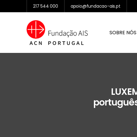
217 544 000
apoio@fundacao-ais.pt
SOBRE NÓS
LUXEM
português