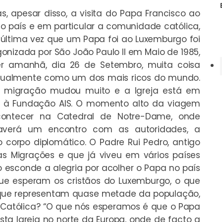
, apesar disso, a visita do Papa Francisco ao
o país e em particular a comunidade católica,
última vez que um Papa foi ao Luxemburgo foi
onizada por São João Paulo II em Maio de 1985,
er amanhã, dia 26 de Setembro, muita coisa
tualmente como um dos mais ricos do mundo.
a migração mudou muito e a Igreja está em
ro à Fundação AIS. O momento alto da viagem
contecer na Catedral de Notre-Dame, onde
 haverá um encontro com as autoridades, a
o corpo diplomático. O Padre Rui Pedro, antigo
as Migrações e que já viveu em vários países
o esconde a alegria por acolher o Papa no país
ue esperam os cristãos do Luxemburgo, o que
ue representam quase metade da população,
 Católica? “O que nós esperamos é que o Papa
sta Igreja no norte da Europa, onde de facto a