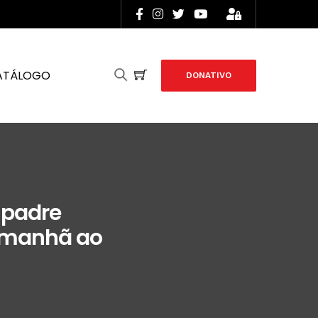
ATÁLOGO
DONATIVO
 padre
 amanhã ao