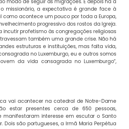
ao modo de seguir as migrações. E depois há a
o missionário, a expectativa é grande face à
 tal como acontece um pouco por toda a Europa,
lhecimento progressivo dos rostos da Igreja.
ncutir profetismo às congregações religiosas
 atravessam também uma grande crise. Não há
es estruturas e instituições, mas falta vida,
 consagrada no Luxemburgo, eu e outros somos
 jovem da vida consagrada no Luxemburgo”,
ca vai acontecer na catedral de Notre-Dame
ão estar presentes cerca de 650 pessoas,
ue manifestaram interesse em escutar o Santo
ar. Dois são portugueses, a Irmã Maria Perpétua