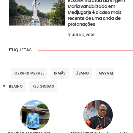
BÓSNIA: Estátua da Virgem
Maria vandalizada em
Medjugorje é o caso mais
recente de uma onda de
profanações
31 JULHO, 2026
ETIQUETAS
GERARD MERHEJ
IRMÃS
LÍBANO
MAYA EL
BEAINO
RELIGIOSAS