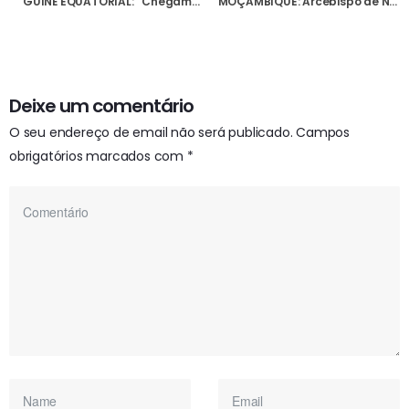
GUINÉ EQUATORIAL: “Chegamos a caminhar dois dias pela floresta para chegar a uma capela”, diz padre claretiano
MOÇAMBIQUE: Arcebispo de Nampula lança “apelo de socorro” para restituição de terrenos da Igreja ocupados ilegalmente
Deixe um comentário
O seu endereço de email não será publicado.
Campos
obrigatórios marcados com
*