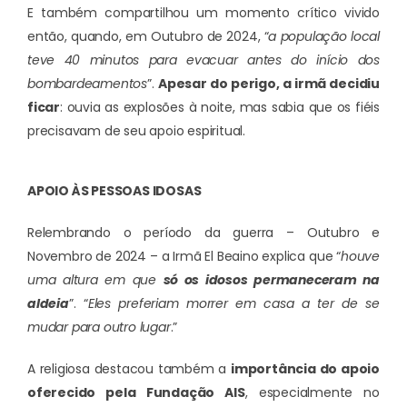
E também compartilhou um momento crítico vivido
então, quando, em Outubro de 2024, “
a população local
teve 40 minutos para evacuar antes do início dos
bombardeamentos
”.
Apesar do perigo, a irmã decidiu
ficar
: ouvia as explosões à noite, mas sabia que os fiéis
precisavam de seu apoio espiritual.
APOIO ÀS PESSOAS IDOSAS
Relembrando o período da guerra – Outubro e
Novembro de 2024 – a Irmã El Beaino explica que “
houve
uma altura em que
só os idosos permaneceram na
aldeia
”. “
Eles preferiam morrer em casa a ter de se
mudar para outro lugar
.”
A religiosa destacou também a
importância do apoio
oferecido pela Fundação AIS
, especialmente no