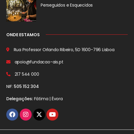
Perseguidos
e Esquecidos
ONDE ESTAMOS
Rua Professor Orlando Ribeiro, 5D
1600-796 Lisboa
apoio@fundacao-ais.pt
217 544 000
NIF:
505 152 304
Delegações:
Fátima | Évora