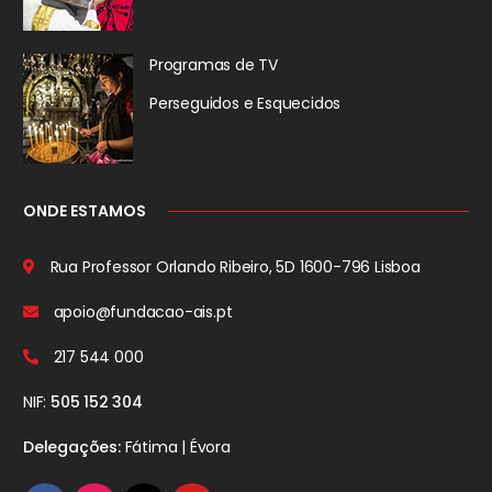
Programas de TV
Perseguidos
e Esquecidos
ONDE ESTAMOS
Rua Professor Orlando Ribeiro, 5D
1600-796 Lisboa
apoio@fundacao-ais.pt
217 544 000
NIF:
505 152 304
Delegações:
Fátima | Évora