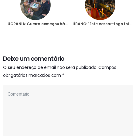
UCRÂNIA: Guerra começou há mais de mil dias e Igreja continua na linha da frente a prestar primeiros socorros espirituais
LÍBANO: “Este cessar-fogo foi como um milagre”, diz Irmã Myri, lembrando que “houve muitas aldeias cristãs destruídas”
Deixe um comentário
O seu endereço de email não será publicado.
Campos
obrigatórios marcados com
*