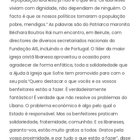
“A população libanesa já não é o que era. Os libaneses
viviam com dignidade, não dependiam de ninguém. O
facto é que os nossos políticos tornaram a população
pobre, mendigos.” As palavras são do Patriarca maronita
Béchara Boutros Raï num encontro, em Beirute, com
directores de diversos secretariados nacionais da
Fundação AIS, incluindo o de Portugal. O líder da maior
igreja cristã libanesa aproveitou a ocasião para
agradecer de forma enfática, toda a solidariedade que
a Ajuda à Igreja que Sofre tem promovido para com o
seu país.
“Quero destacar o que vocês e os vossos
benfeitores estão a fazer. É verdadeiramente
fantástico! É verdade que não resolve os problemas do
Líbano. O problema económico é algo pelo qual o
Estado é responsável. Mas os benfeitores praticam
solidariedade, fraternidade, comunhão. E os libaneses,
garanto-vos, estão muito gratos a todos.
Gratos pela
vossa proximidade, e por tudo o que estão a fazer
”, disse