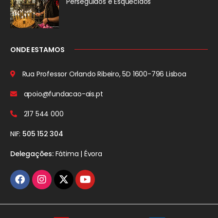
Perseguidos
e Esquecidos
ONDE ESTAMOS
Rua Professor Orlando Ribeiro, 5D
1600-796 Lisboa
apoio@fundacao-ais.pt
217 544 000
NIF:
505 152 304
Delegações:
Fátima | Évora