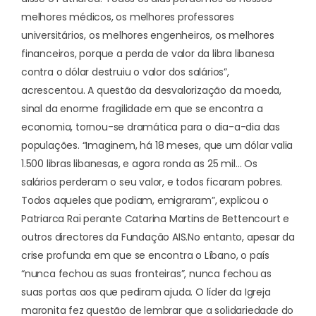
melhores médicos, os melhores professores
universitários, os melhores engenheiros, os melhores
financeiros, porque a perda de valor da libra libanesa
contra o dólar destruiu o valor dos salários”,
acrescentou. A questão da desvalorização da moeda,
sinal da enorme fragilidade em que se encontra a
economia, tornou-se dramática para o dia-a-dia das
populações. “Imaginem, há 18 meses, que um dólar valia
1.500 libras libanesas, e agora ronda as 25 mil… Os
salários perderam o seu valor, e todos ficaram pobres.
Todos aqueles que podiam, emigraram”, explicou o
Patriarca Raï perante Catarina Martins de Bettencourt e
outros directores da Fundação AIS.
No entanto, apesar da
crise profunda em que se encontra o Líbano, o país
“nunca fechou as suas fronteiras”, nunca fechou as
suas portas aos que pediram ajuda. O líder da Igreja
maronita fez questão de lembrar que a solidariedade do