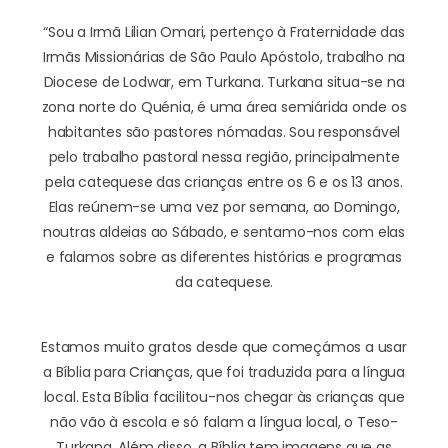
“Sou a Irmã Lilian Omari, pertenço à Fraternidade das
Irmãs Missionárias de São Paulo Apóstolo, trabalho na
Diocese de Lodwar, em Turkana. Turkana situa-se na
zona norte do Quénia, é uma área semiárida onde os
habitantes são pastores nómadas. Sou responsável
pelo trabalho pastoral nessa região, principalmente
pela catequese das crianças entre os 6 e os 13 anos.
Elas reúnem-se uma vez por semana, ao Domingo,
noutras aldeias ao Sábado, e sentamo-nos com elas
e falamos sobre as diferentes histórias e programas
da catequese.
Estamos muito gratos desde que começámos a usar
a Bíblia para Crianças, que foi traduzida para a língua
local. Esta Bíblia facilitou-nos chegar às crianças que
não vão à escola e só falam a língua local, o Teso-
Turkana. Além disso, a Bíblia tem imagens que as