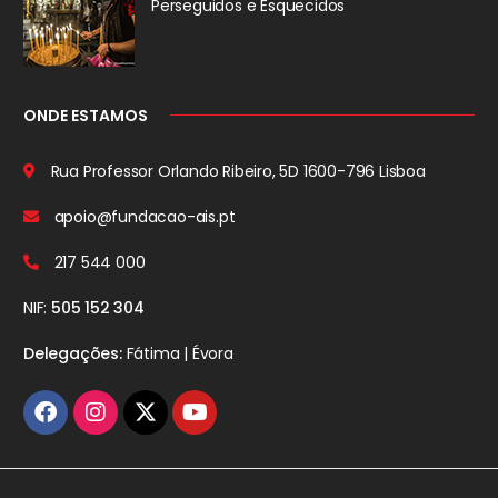
Perseguidos
e Esquecidos
ONDE ESTAMOS
Rua Professor Orlando Ribeiro, 5D
1600-796 Lisboa
apoio@fundacao-ais.pt
217 544 000
NIF:
505 152 304
Delegações:
Fátima | Évora