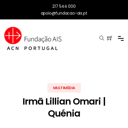
217 544 000
apoio@fundacao-ais.pt
MULTIMÉDIA
Irmã Lillian Omari |
Quénia