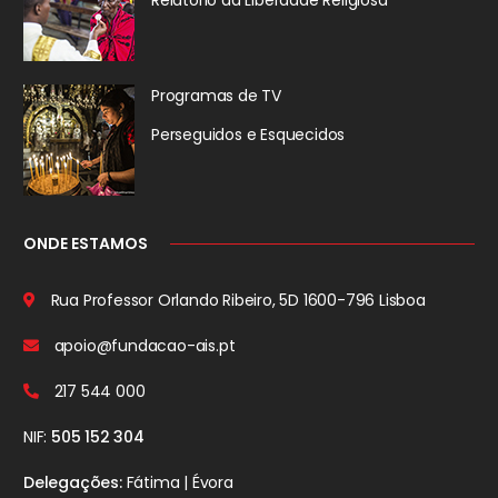
Programas de TV
Perseguidos
e Esquecidos
ONDE ESTAMOS
Rua Professor Orlando Ribeiro, 5D
1600-796 Lisboa
apoio@fundacao-ais.pt
217 544 000
NIF:
505 152 304
Delegações:
Fátima | Évora