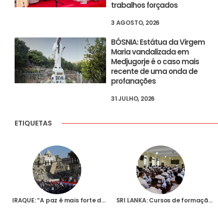
trabalhos forçados
3 AGOSTO, 2026
BÓSNIA: Estátua da Virgem
Maria vandalizada em
Medjugorje é o caso mais
recente de uma onda de
profanações
31 JULHO, 2026
ETIQUETAS
IRAQUE: “A paz é mais forte do que a guerra”, sublinhou o Papa Francisco em Mossul, onde rezou pelas vítimas dos terroristas
SRI LANKA: Cursos de formação contínua para padres, religiosas e leigos que trabalham na pastoral dos traumatizados