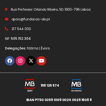
Rua Professor Orlando Ribeiro, 5D
1600-796 Lisboa
apoio@fundacao-ais.pt
217 544 000
NIF:
505 152 304
Delegações:
Fátima | Évora
918 125 574
IBAN PT50 0269 0109 0020 0029 1608 8