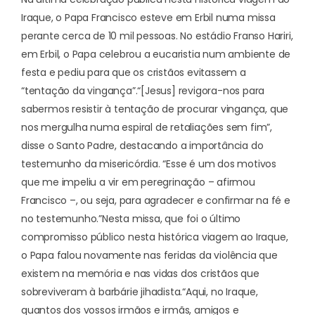
Iraque, o Papa Francisco esteve em Erbil numa missa
perante cerca de 10 mil pessoas. No estádio Franso Hariri,
em Erbil, o Papa celebrou a eucaristia num ambiente de
festa e pediu para que os cristãos evitassem a
“tentação da vingança”.
“[Jesus] revigora-nos para
sabermos resistir à tentação de procurar vingança, que
nos mergulha numa espiral de retaliações sem fim”,
disse o Santo Padre, destacando a importância do
testemunho da misericórdia. “Esse é um dos motivos
que me impeliu a vir em peregrinação – afirmou
Francisco –, ou seja, para agradecer e confirmar na fé e
no testemunho.”
Nesta missa, que foi o último
compromisso público nesta histórica viagem ao Iraque,
o Papa falou novamente nas feridas da violência que
existem na memória e nas vidas dos cristãos que
sobreviveram à barbárie jihadista.
“Aqui, no Iraque,
quantos dos vossos irmãos e irmãs, amigos e